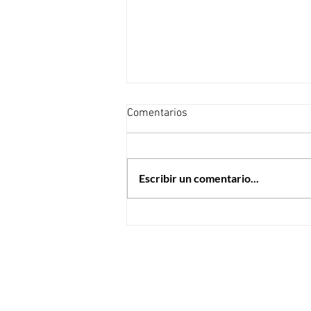
Comentarios
Letras de colores
Escribir un comentario...