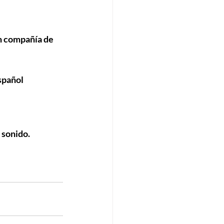
n compañía de 
spañol 
 sonido.