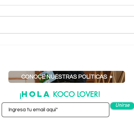
Textu
Juntas familiares y flash cards:
actividades diarias
CONOCE NUESTRAS POLÍTICAS
HOLA
¡
KOCO LOVER!
Unirse
deja tu e-mail aquí para ser parte de nuestra familia