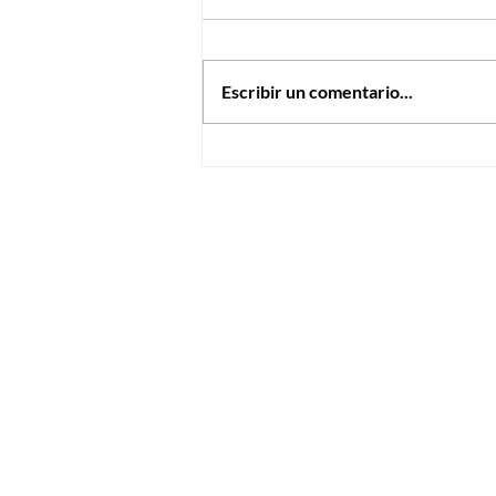
Letras de colores
Escribir un comentario...